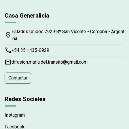
Casa Generalicia
Estados Unidos 2929 Bº San Vicente - Córdoba - Argent
place
ina
phone
+54 351 435-0929
email
difusion.maria.del.transito@gmail.com
Contactar
Redes Sociales
Instagram
Facebook