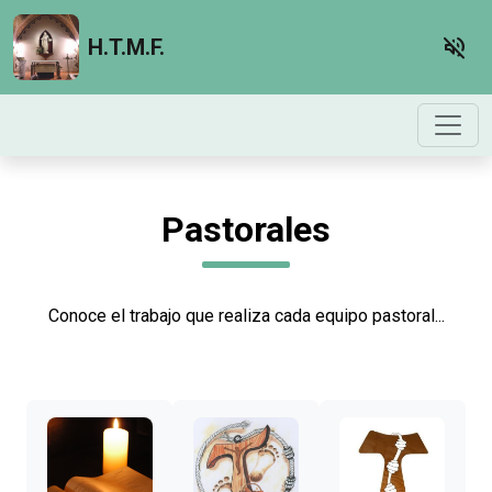
volume_off
H.T.M.F.
Pastorales
Conoce el trabajo que realiza cada equipo pastoral...