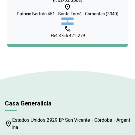
(F. 02/03/2008)
place
Patricio Bertrán 451 - Santo Tomé - Corrientes (3340)
phone
+54 3756 421-279
Casa Generalicia
Estados Unidos 2929 Bº San Vicente - Córdoba - Argent
place
ina