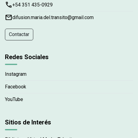
phone
+54 351 435-0929
email
difusion.maria.del.transito@gmail.com
Contactar
Redes Sociales
Instagram
Facebook
YouTube
Sitios de Interés