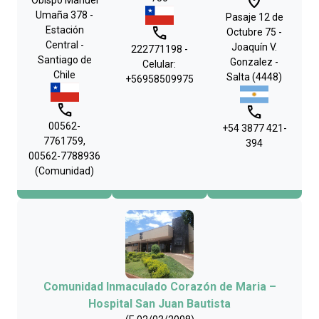
place
Obispo Manuel
Umaña 378 -
Pasaje 12 de
phone
Estación
Octubre 75 -
Central -
Joaquín V.
222771198 -
Santiago de
Gonzalez -
Celular:
Chile
Salta (4448)
+56958509975
phone
phone
00562-
+54 3877 421-
7761759,
394
00562-7788936
(Comunidad)
Comunidad Inmaculado Corazón de Maria –
Hospital San Juan Bautista