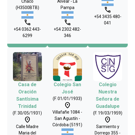
Chaco
Alvear - La
(H3500BTB)
Pampa
phone
+54 3435 480-
phone
phone
041
+54 0362 443-
+54 2302 482-
6299
346
Casa de
Colegio San
Colegio
Oración
José
Nuestra
Santísima
(F. 01/01/1933)
Señora de
place
Trinidad
Guadalupe
Villafañe 1084 -
(F. 30/05/1931)
(F. 19/03/1959)
place
place
San Agustín -
Córdoba (5191)
Calle Madre
Sarmiento y
Maria del
Dorrego 355 -