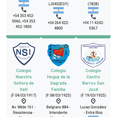
(J5402EGY)
(1828)
phone
phone
phone
+54 353 452-
0066, +54 353
+54 264 422-
+54 11 4242-
452-1800
4800
0367
Colegio
Colegio
Colegio
Nuestra
Heguy de la
Castro
Señora de
Sagrada
Barros San
Itatí
Familia
José
(F. 04/03/1917)
(F. 08/03/1925)
(F. 19/03/1925)
place
place
place
Av. Wilde 161 -
Belgrano 884 -
Lucas González
Resistencia -
Intendente
- Entre Ríos