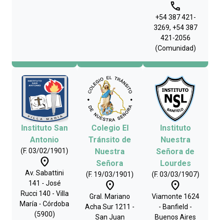
phone
+54 387 421-
3269, +54 387
421-2056
(Comunidad)
Instituto San
Colegio El
Instituto
Antonio
Tránsito de
Nuestra
(F. 03/02/1901)
Nuestra
Señora de
place
Señora
Lourdes
Av. Sabattini
(F. 19/03/1901)
(F. 03/03/1907)
place
place
141 - José
Rucci 140 - Villa
Gral. Mariano
Viamonte 1624
María - Córdoba
Acha Sur 1211 -
- Banfield -
(5900)
San Juan
Buenos Aires