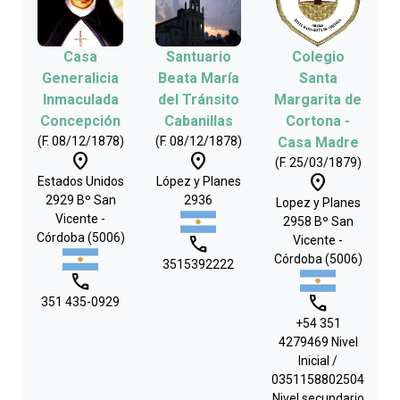
Casa
Santuario
Colegio
Generalicia
Beata María
Santa
Inmaculada
del Tránsito
Margarita de
Concepción
Cabanillas
Cortona -
(F. 08/12/1878)
(F. 08/12/1878)
Casa Madre
place
place
(F. 25/03/1879)
place
Estados Unidos
López y Planes
2929 Bº San
2936
Lopez y Planes
Vicente -
2958 Bº San
Córdoba (5006)
phone
Vicente -
Córdoba (5006)
3515392222
phone
phone
351 435-0929
+54 351
4279469 Nivel
Inicial /
0351158802504
Nivel secundario