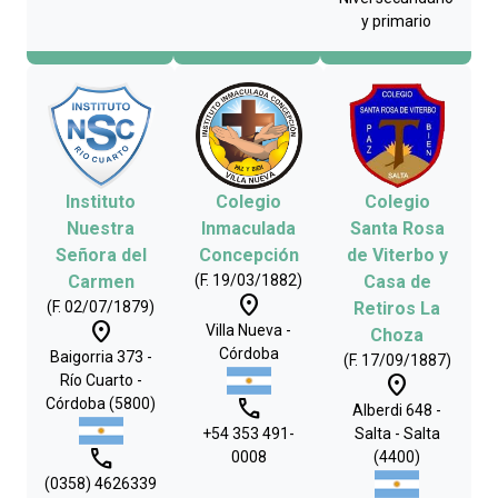
y primario
Instituto
Colegio
Colegio
Nuestra
Inmaculada
Santa Rosa
Señora del
Concepción
de Viterbo y
Carmen
(F. 19/03/1882)
Casa de
place
(F. 02/07/1879)
Retiros La
place
Villa Nueva -
Choza
Córdoba
Baigorria 373 -
(F. 17/09/1887)
place
Río Cuarto -
phone
Córdoba (5800)
Alberdi 648 -
+54 353 491-
Salta - Salta
phone
0008
(4400)
(0358) 4626339