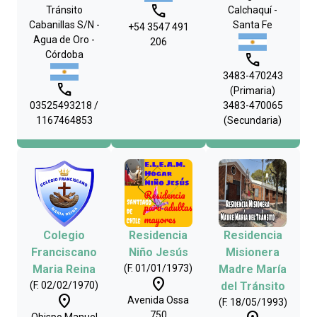
phone
Tránsito
Calchaquí -
Cabanillas S/N -
Santa Fe
+54 3547 491
Agua de Oro -
206
Córdoba
phone
3483-470243
phone
(Primaria)
03525493218 /
3483-470065
1167464853
(Secundaria)
Colegio
Residencia
Residencia
Franciscano
Niño Jesús
Misionera
Maria Reina
(F. 01/01/1973)
Madre María
place
(F. 02/02/1970)
del Tránsito
place
Avenida Ossa
(F. 18/05/1993)
750